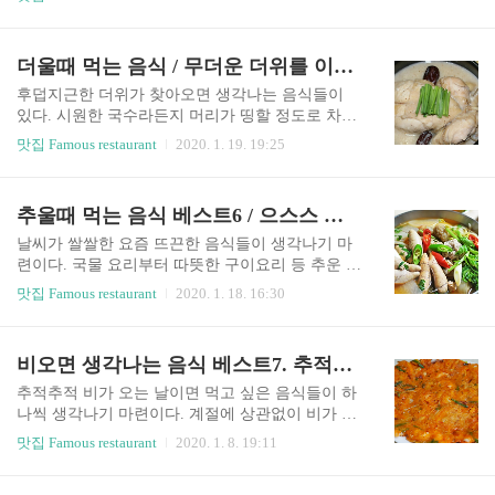
이 살아 있는 고장답게 맛있는 한식당이 많은 전주
비롯한 남쪽으로 여행을 많이 간다. 하지만 진짜 여
의 콩나물국밥 전문점인 전주왱이 콩나물국밥. 얼
행을 사랑하는 사람이라면 추운 겨울에 추운 곳으
큰하고 시원한 국물이 매력적인 곳으로, 24시간 동
로 떠나는데, 강원도가 바로 주 여행지로 꼽히고 있
더울때 먹는 음식 / 무더운 더위를 이겨낼 맛있는 음식 추천
안 정성으로 끓인 육수를 사용하기 때문에 더욱 맛
다. 강원도는 속초와 강릉, 춘천을 비롯한 다양한
이 좋다고 한다. 여러 가지 재료..
여행지가 있는데 오늘은 속초 여행을 위한 속초의
후덥지근한 더위가 찾아오면 생각나는 음식들이
맛집에 대해 알아보도록 하겠다. 속초 맛집 베스트
있다. 시원한 국수라든지 머리가 띵할 정도로 차가
10. 속초 맛집 베스트 10 - 1. 야삼정식당 속초 맛집
운 아이스크림과 빙수 등 등줄기를 타고 내려오는
맛집 Famous restaurant
2020. 1. 19. 19:25
베스트 10 첫 번째 야삼정식당. 야삼정식당은 훌륭
땀에 지친 몸을 시원하게 가꾸어줄 음식들에 대해
한 장치찜의 맛을 내는 속초의 맛집으로, 보기 드문
소개하고자 한다. 시원하다고 마구 먹으면 개도 안
음식인 장치찜을 맛볼 수 있는 식당이다. 바닷바람
걸린다는 여름 감기에 걸릴 수 있으니 주의하도록
추울때 먹는 음식 베스트6 / 으스스 추운 날 더욱 생각나는 음식들
에 잘 말린 장치를 조림의 형태로 만들어 낸 음식인
하자. 더울 때 먹는 음식 - 1. 삼계탕 더울 때 먹는
장치찜. ..
음식 첫 번째 삼계탕. 이열치열이라는 말이 있듯이
날씨가 쌀쌀한 요즘 뜨끈한 음식들이 생각나기 마
여름에 더욱 불티나게 팔리는 뜨거운 음식인 삼계
련이다. 국물 요리부터 따뜻한 구이요리 등 추운 겨
탕. 여름에는 초복, 중복, 말복 이렇게 세 번의 절기
울철에 먹으면 더욱 맛있는 음식들이 있다. 쌀쌀해
맛집 Famous restaurant
2020. 1. 18. 16:30
가 돌아온다. 이날에는 각종 몸에 좋은 보신탕들을
진 기온 탓에 추운 몸을 녹여줄 뜨끈한 음식들은 요
먹고는 하는데, 그중 가장 대중적으로 먹는 음식인
즘처럼 춥거나 눈이 내리는 날에 먹어야 그 맛이 더
삼계탕은 닭 한 마리를 뚝배기에 통째로 끓여 제대
배가 되는 듯하다. 오늘은 추울 때 먹는 음식에 대
비오면 생각나는 음식 베스트7. 추적추적 비오는 날 먹고 싶은 음식들
로 된 몸보신을 할 수 있게 해준다. 대추부터 인삼,
해 글을 쓰고자 한다. 추운 겨울에 먹으면 더욱 맛
계피 등 몸에 ..
있는 음식들을 소개하겠다. 추울 때 먹는 음식 - 1.
추적추적 비가 오는 날이면 먹고 싶은 음식들이 하
알탕 추울 때 먹는 음식 첫 번째 알탕. 알탕은 생선
나씩 생각나기 마련이다. 계절에 상관없이 비가 오
속의 꽉 찬 알과 고니라고 불리는 내장을 넣어 끓인
는 날이면 생각나는 음식들에 대해 정리해보도록
맛집 Famous restaurant
2020. 1. 8. 19:11
매운탕이다. 많은 사람들이 알탕 속에 들어있는 쭈
하겠다. 비가 오면 먹고 싶은 음식. 비 오면 생각나
글쭈글한 것을 고니라고 부르는데 이는 어떻게 보
는 음식. 비 오면 생각나는 음식 - 1. 김치부침개 비