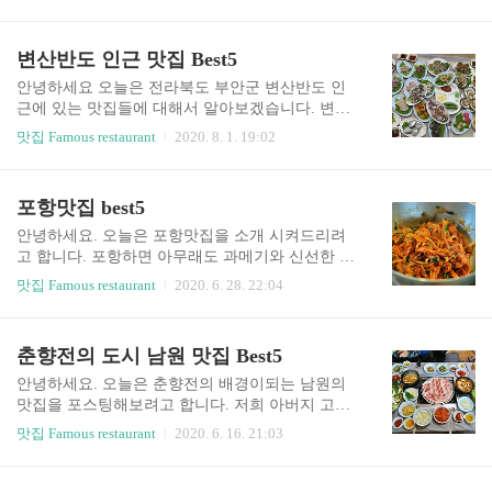
각하실수 있지만, 제가 이번에 포스팅해드리는 중
00원 할인을 받으면 단돈 만원으로 갓튀긴 후라이
국집들은 주로 배달이 안되고 매장에가야 먹을수
드 1마리를 먹을수 있어서 가성비가 아주 좋습니
있는 곳들 위주로 선정하였습니다. 광주는 맛의 고
변산반도 인근 맛집 Best5
다. 2. 88켄터키 전국적으로 체인점이 많아서 접근
장으로 유명하지요. 그리고 식당들이 간을 잘하기
성이 좋습니다. 3. 썬더치킨 세번째..
로 유명해서인지는 몰라도 광주지역 중국요리들이
안녕하세요 오늘은 전라북도 부안군 변산반도 인
저의 입맛에는 괜찮더라구요. 1. 유향 이런 비주얼
근에 있는 맛집들에 대해서 알아보겠습니다. 변산
의 쟁반자장이 시그지처 메뉴인 유향입니다. 광주
반도는 펜션, 리조트, 민박도 많고 뒤로는 산이고
맛집 Famous restaurant
2020. 8. 1. 19:02
내에서도 유명한 중국집으로 꼽히는 곳인데요. 점
앞으로는 바다, 갯벌이 있어서 피서지로도 인기있
심, 저녁시간 상관없이 언제나 웨이팅이 끊이질 않
는 곳이지요. 요즘 코로나때문에 상인들이 힘들다
는 곳입니다. 최근 하남 2지구로 확장이전 해서 먹
고 하는데, 사실 거기가 사람이 별로 없어서 자동적
포항맛집 best5
으로 가봤는데 변치않는 맛을 유지하고 있었습니
으로 사회적 거리두기가 되는 곳입니다. 저도 대학
다. 보통 식당이 확장이전을 하면 맛이 변하기 마련
생때 엠티를 변산반도로 갔었는데요. 옛생각도 나
안녕하세요. 오늘은 포항맛집을 소개 시켜드리려
인..
고 해서 이렇게 포스팅을 올려봅니다. 여행가실때,
고 합니다. 포항하면 아무래도 과메기와 신선한 해
인근에 맛집에서 신선한 해산물과 전주평야 일대
산물, 그리고 해돋이 장소로 굉장히 유명한데요. 해
맛집 Famous restaurant
2020. 6. 28. 22:04
에서 나는 풍족한 농산물을 즐겨보시는것도 한번
안가에 위치해있다 보니 쪽파와 대파의 향이 좋고
쯤 추천해볼만한 코스라고 생각합니다. 1. 현정이
맛있기로 유명합니다. 제가 포항에 맛집가서 놀랐
네 횟집 첫번째 변산반도 맛집은 현정이네 횟집입
던것이 삼겹살을 쌈에 싸먹는데 상추와 로메인 이
춘향전의 도시 남원 맛집 Best5
니다. 이 현정이네 횟집은 푸짐한 밑반찬으로 유명
런게 너무 맛있는겁니다 ㅋㅋㅋ 심지어 고기보다
한데요. 다양하고 신선한 해산물을 맛볼수 있어서
더 맛있어서 미친듯이 먹었던 기억이 납니다. 야채
안녕하세요. 오늘은 춘향전의 배경이되는 남원의
좋..
맛이 좋은 포항의 맛집들을 소개시켜드리겠습니
맛집을 포스팅해보려고 합니다. 저희 아버지 고향
다. 1. 새포항물회집 첫번째 포항맛집은 새포항물
이 남원이라서 어릴때 자주 놀러갔었는데요. 남원
맛집 Famous restaurant
2020. 6. 16. 21:03
회집입니다. 이 물회라는게 뱃사람들이 주로먹던
은 지리산 국립공원을 끼고 있는 도시이면서 시내
음식인데요. 배에서 일하다가 빨리 먹어야하니 고
쪽에는 다양한 관광지들이 또 지리산 둘레길을 거
기잡다가 나온 잡어를 회뜨고 고추장양념해서 먹
치는 길목에 위치해서 볼거리와 먹거리가 가득한