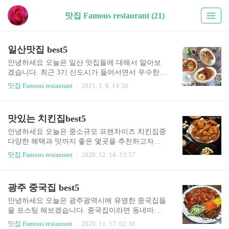
맛집 Famous restaurant (21)
일산맛집 best5
안녕하세요 오늘은 일산 맛집들에 대해서 알아보
겠습니다. 최근 3기 신도시가 들어서면서 우수한
인프라들이 많이 들어오고 있는 도시이지요. 서울
맛집 Famous restaurant
2021. 1. 8. 14:36
과는 외곽순환도로로 약 30-40분정도로 꽤 나쁘지
않은 접근성을 가지고 있고, 일산 킨텍스에서는 다
양한 업체들의 박람회가 열리기도 하는등 꽤 내실
맛있는 치킨집best5
있는 도시입니다. 1.양지미식당 첫번째 일산맛집은
양지미 식당입니다. 저는 개인적으로 이곳의 커리
안녕하세요 오늘은 중소규모 프랜차이즈 치킨집중
를 좋아하는데요. 화덕치킨과 커리는 제가 인도여
다양한 혜택과 맛까지 좋은 몇곳을 추천하고자합
행갔을 때 먹었던 음식들과 비교할때, 매우 맛있습
니다. 요즘 코로나로 인해서 배달 혹은 테이크 아웃
맛집 Famous restaurant
2020. 12. 14. 13:57
니다. 이국적인 분위기를 물씬 풍기는 외관을 지나
으로 드시는 분들이 많은데요. 저는 개인적으로 테
들어서면 은은하게 비추는 조명과 함께 빈티지한
이크아웃해서 따뜻한 치킨을 바로 먹는것을 좋아
테이블, 의자가 색다른 분위기를 자아내고 있습니
합니다. 1. 김삿갓 첫번째 치킨맛집은 김삿갓입니
광주 중국집 best5
다. 이곳의 시그니처 메뉴는 로스트 치킨과 커리로
다. 광주 전남지역을 중심으로 성업중인 중소규모
옐로 커리가 좋습니다. 맛있게 구워진 치킨..
의 프랜차이즈인데요. 청양간장이 특히 유명합니
안녕하세요 오늘은 광주광역시에 유명한 중국집들
다. 김삿갓의 특징은 테이크 아웃을 하면 2000원을
을 포스팅 해보겠습니다. 중국집이라면 동네마다
할인해준다는 것인데요. 후라이드 1마리 가격이 12
다 있고, 자장면이야 어딜가나 똑같을 것이라고 생
맛집 Famous restaurant
2020. 11. 17. 02:30
000원으로 굉장히 저렴합니다. 거기에 포장으로 20