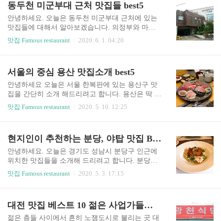
동두천 미군부대 근처 맛집들 best5
었던게 물회가 되었다고 합니다. 지금도 포항에가
곳입니다. 저는 남원쪽에 오시면 지리산도 둘러보
면 큰 어선부터 작은어선까지 고깃배들이 아주 많
실겸 해서 인월장터에 가보시는 것을 추천합니다.
안녕하세요. 오늘은 동두천 미군부대 근처에 있는
더라고요. ..
지방시장이라고는 하지만 넉넉한 인심을 느낄수
맛집들에 대해서 알아보겠습니다. 의정부와 마찬
있습니다. 1. 운봉흑돼지전문점 첫번째 남원맛집은
가지로 동두천도 부대찌개로 유명한 식당이 있었
맛집 Famous restaurant
2020. 6. 1. 04:20
운봉흑돼지전문점입니다. 저희 할머니댁이 운봉읍
는데요. 그곳은 호수부대찌개라고 하는 부대찌개
매요리에 있어서, 어릴적 할머니와 아버지와 함께
전문점이었습니다. 타 부대찌개와는 다르게 다양
운봉읍내로 나가서 외식도하고, 장도보고 하면서
한 햄과 소시지를 푸짐하게 주는것이 특징이었고,
서울의 중심 용산 맛집소개 best5
친척들과 즐겁게 지냈던 기억이 있습니다. 언제 한
조미료의 맛보다는 군필분들이 잘 아시는 소시지
번 삼겹살을 먹자면서 운봉흑돼지전문점에서 삼겹
김치찌개에 가까운 맛이었습니다. 본격적으로 포
안녕하세요 오늘은 서울 한복판에 있는 용산구 맛
살을 먹었..
스팅 들어가겠습니다. 1. 호수 부대찌개 첫번째 동
집을 간단히 소개 해드리려고 합니다. 용산은 딱 서
두천 맛집은 호수 부대찌개 입니다. 백종원의 3대
울의 중간지점에 있어서 어떤곳으로던지 이동하기
맛집 Famous restaurant
2020. 5. 10. 12:25
천왕에 나온곳이죠. 인근주민들 군인들 사이에도
에 용이합니다. 그러다보니, 퀵서비스, 택배 하시는
유명한 식당이어서 점심시간에 일찍가거나 늦게
분들이 이용하시기 좋은 기사식당도 도처에 많이
가야 겨우 먹을수 있는 식당입니다. 정말 사람들이
있고, 용산역과 서울역이 위치해있어서 유동인구
현지인이 추천하는 분당, 야탑 맛집 Best 5
많더군요ㅠ 저는 부대찌개 부대볶음 이렇게 두개
도 많습니다. 혼밥하시기에도 부담없는 곳들이 많
의 메인 메뉴를 시켜봤는데 둘다 맛있습니다. 하지
으니 근처 오가면서 간단히 요기하고 싶으신 분들
안녕하세요. 오늘은 경기도 성남시 분당구 인근에
만 짠걸 ..
은 이곳에서 요기하시면 좋을거 같습니다. 또 숙대
위치한 맛집들을 소개해 드리려고 합니다. 분당은
근처라 식당가도 잘 발달되어 있습니다. 1. 이춘복
1기 신도시로서 현재 거의 완벽한 인프라를 구축하
맛집 Famous restaurant
2020. 5. 3. 17:15
참지 본점 첫번째 용산맛집은 이춘복 참치 본점입
고 있습니다. 그에따라 집값도 비싸고 주변에 여가
니다. 상당히 흥업중이고 노원, 강남등등 여러 지점
시설이 잘 마련되어있습니다. 또 네이버본사 혹은
이 있는것으로 알고 있습니다. 여러분들은 이춘복
대기업사무실이 밀집한 구역중에 하나인데, 직장
대전 맛집 베스트 10 젊은 사업가들의 도시 대전의 특별한 맛집들
참치 가셔서 어떤거 드시나요?? 저는 실장추천으로
인들이 먹기좋은 식당들도 잘 마련되어 있습니다.
먹는데, 솔직히 실장추천이 가장 가성비가 ..
오늘은 현지인으로서 살아보면서 맛있다고 생각되
젊은 층들 사이에서 흔히 노잼도시로 불리는 곳 대