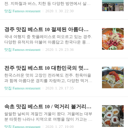
는 맛집을 간추려 보았습니다. 1.돈파스타 첫번째
전. 지하철과 버스, 치한 등 다양한 방면에서 살기
현지인이 추천하는 분당, 야탑맛집은 진정한 파스
좋은 도시로 소문났지만 정작 놀 수 있는 곳이 별로
맛집 Famous restaurant
2020. 1. 30. 22:30
타의 참 맛을 느낄 수 있는 곳으로서 화덕에 굽는
없는 대전을 노잼도시로 부르곤 한다. 오늘은 대전
피자도 맛있지만 대표적인 메뉴는 루꼴라 스파게
의 맛집에 대해 소개하고자 한다. 대전 맛집 베스트
티다. 해물스파게티와 각종 이태리음식의 진수를
10 - 1. 광천식당 대전 맛집 베스트 10 첫 번째 광천
경주 맛집 베스트 10 절제된 아름다움이 빛나는 도시 경주의 필수 맛집
느껴볼수 있다. 가족들끼리 혹은 연인들끼리 같이
식당. 대전 선화동에 위치한 광천식당은 두루치기
오기 좋은곳이다. 2. 진우동 두번째 현지인이 ..
요리를 전문으로 판매하는 대전의 맛집으로 전국
국내 여행지 중 핫플레이스로 떠오르고 있는 경주.
맛집들을 소개해 주는 티비프로그램인 백종원의 3
다양한 유적지와 더불어 아름답고 한국다운 풍성
대천왕에도 출연한 경력이 있을 정도로 맛 좋은 식
한 볼거리와 경주만의 매력적인 운치로 많은 관광
맛집 Famous restaurant
2020. 1. 29. 23:36
당이다. 대표메뉴는 오징어두루치기와 두부 두루
객들을 경주로 불러오고 있다. 아름다운 유적의 도
치기로 대전 시민들 사이에서는 이미 소문난 맛집
시 경주 여행을 계획 중이라면 경주 맛집 베스트 10
이라고 불릴 정도로 현지인에게 사랑받는 식당이
곳은 반드시 알고 있어야한다. 그래서 오늘은 문화
전주 맛집 베스트 10 대한민국의 멋이 살아있는 고장 전주의 맛집
니 믿고 방문해도 좋을 것 같다. 30여 년 이상의 전
유적의 도시 경주의 맛집 베스트 10곳에 대해 글을
통과 역사를 자랑하며 ..
쓰고자한다. 경주 맛집 베스트 10 - 1. 함양집 경주
한국스러운 멋의 고장인 전라북도 전주. 한옥마을
맛집 베스트 10 첫 번째 함양집. 90여 년이 넘는 전
과 함께 아름다운 경치를 자랑하고, 다양한 먹거리
통과 역사를 지닌 명실상부 경주의 맛집인 함양집
들과 볼거리들이 풍부하기 때문에 국내 여행지로
맛집 Famous restaurant
2020. 1. 29. 17:35
은 한우물회를 전문으로 판매하는 식당이다. 무려
여행하기 좋기 때문에 많은 관광객들이 전주를 찾
4대째 내려오는 비법으로 항상 가게는 문전성시를
는다. 요즘은 국내 관광객뿐만 아니라 해외에서도
이루며 함양집의 한우물회를 먹기 위해 기다리는
한국만의 한국다운 아름다움을 느끼기 위해 전주
속초 맛집 베스트 10 / 먹거리 볼거리가 가득한 속초의 맛집 필수코스
사람들로 북적인다. 가장 바쁜 시간에는 1시간이
로 여행을 많이 온다고 한다. 아름다운 멋의 도시
넘게 기다려야 할 때..
전주의 맛집에 대해 소개하고자 한다. 전주 맛집 베
쌀쌀한 날씨의 계절인 겨울이 왔다. 겨울에는 대부
스트 10 - 1. 전주왱이 콩나물국밥 전주 맛집 베스
분 따뜻한 나라나 지역으로 여행을 많이 가고는 하
트 10 첫 번째 전주왱이 콩나물국밥. 대한민국의 멋
는데, 해외로는 동남아 지역이나 국내에는 제주를
맛집 Famous restaurant
2020. 1. 27. 19:09