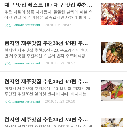
면 틀린 말에 가깝다. 고니라고 불리는 내장은 생선
오면 생각나는 음식 첫 번째 김치부침개. 비가 올
대구 맛집 베스트 10 / 대구 맛집 추천 / 대구 맛집 필수 코스
의 장기로 흔히 애간장이 녹는다, 애가 탄다의 애가
때면 누구나 떠올리는 음식인 김치부침개. 김치부
바로 그..
침개 뿐만 아니라 맛있는 파전과 함께 막걸리 한 잔
추운 겨울이 성큼 다가왔다. 쌀쌀한 날씨에 이불 속
이 생각이 날 것이다. 잘 익은 묵은지를 사용해 부
에만 있고 싶은 마음은 굴뚝같지만 새해가 밝아 평
침개가루와 밀가루를 섞어 후라이팬에 부치기만
소와는 다른 마음가짐으로 어디론가 멀리 훌쩍 떠
맛집 Famous restaurant
2020. 1. 6. 20:47
하면 맛볼 수 있는 간단한 음식인 김치부침개는 일
나고 싶다면 다른 지역보다 비교적 포근한 대구로
반 가정에서도 손쉽게 만들 수 있기 때문에 비가 오
떠나보는 것은 어떨까. 동성로를 기준으로 많은 식
는 날이면 사랑받는 음식 중 하나이다. 비 오면 생
당과 술집, 카페가 즐비한 맛집의 도시 대구로 떠나
현지인 제주맛집 추천30선 4/4편 추운 겨울 제주로 떠나는 맛집 여행
각나는 음식 - 2. 감자전 비 오면 생각나는 음식 두
보자. 오늘은 대구 맛집 베스트 10에 대해 글을 쓰
번째 감자전. ..
고자 한다. 대구 맛집 베스트 10 - 1. 진미식육식당
현지인 제주맛집 추천30선 - 23. 주르레식당 현지
대구 맛집 베스트 10 첫 번째 진미식육식당. 백종원
인 제주맛집 추천30선 스물세 번째 주르레식당. 주
의 3대천왕에도 출연할 만큼 맛집으로 전국에 소문
르레식당은 홀 서빙 없이 셰프 홀로 운영하는 소규
맛집 Famous restaurant
2019. 12. 29. 20:57
나 있는 대구 맛집 진미식육식당. 대구는 막창과 대
모 식당이다. 그래서 한 시간에 두 팀까지만 받으므
창, 곱창 등 특수부위를 전문으로 판매하는 식당이
로 100프로 예약제로 진행된다고 하니 참고하자.
많다. 그런 대구의 명물인 대창을 판매하는 진미식
주르레식당의 대표메뉴는 제주도의 싱싱한 해산물
현지인 제주맛집 추천30선 3/4편 추운 겨울 제주로 떠나는 맛집 여행
육식당의 대표메뉴는 대창전골이다. 단일 메뉴이
을 양껏 넣어 쪄낸 푸알레와 당근수프, 오늘의 파스
지만 탄탄한 맛의 ..
타가 있다. 주르레식당의 특징은 도자기로 만든 식
현지인 제주맛집 추천30선 - 16. 베니떼 현지인 제
기를 사용한다는 점인데, 이 식기들은 담화헌의 것
주맛집 추천30선 열여섯 번째 베니떼. 베니떼는 스
들을 사용했다고 하니 빈티지한 느낌이 물씬 난다
테이크와 파스타, 샐러드 등 주로 양식을 판매하는
맛집 Famous restaurant
2019. 12. 29. 20:50
고 한다. 현지인 제주맛집 추천30선 - 24. 후거키친
레스토랑이다. 대표메뉴는 조개의 맑은 맛을 우려
현지인 제주맛집 추천30선 스물네 번째 후거키친.
내어 만든 육수를 사용해 만든 새우크림파스타와
후거키친은 한적하고 조용한 분위기의 애월읍에
우리나라 한우의 채끝살로만 만든 스테이크가 있
현지인 제주맛집 추천30선 2/4편 추운 겨울 제주로 떠나는 맛집 여행2
위치한 덴마크 식당이다. 북유럽 감성으로 함빡 꾸
다. 인기에 비해 가게가 비교적 협소하기 때문에 미
민 가게는 1층은 식당,..
리 예약을 하고 방문하는 것이 좋다. 현지인 제주맛
현지인 제주맛집 추천30선 - 9. 명진전복 현지인 제