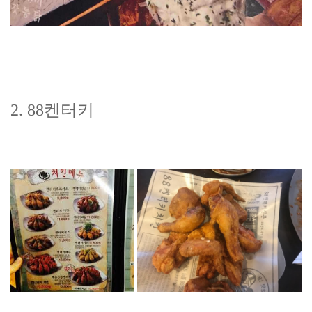
2. 88켄터키