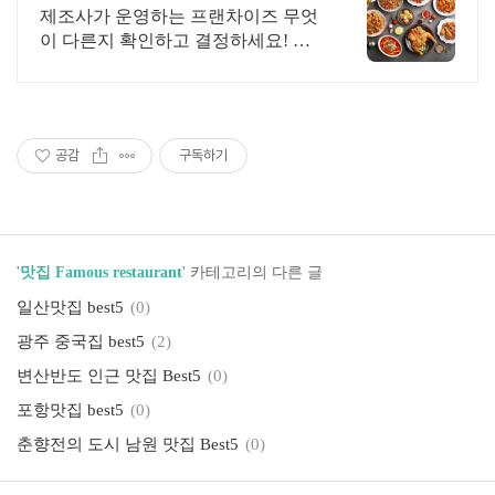
리적 창업 비용 0원창업!
제조사가 운영하는 프랜차이즈 무엇
이 다른지 확인하고 결정하세요! 선
착순 N호점 마케팅지원
공감
구독하기
'
맛집 Famous restaurant
' 카테고리의 다른 글
일산맛집 best5
(0)
광주 중국집 best5
(2)
변산반도 인근 맛집 Best5
(0)
포항맛집 best5
(0)
춘향전의 도시 남원 맛집 Best5
(0)