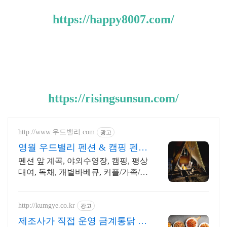
https://happy8007.com/
https://risingsunsun.com/
http://www.우드밸리.com
광고
영월 우드밸리 펜션 & 캠핑 펜션
바로 앞 김삿갓계곡!
펜션 앞 계곡, 야외수영장, 캠핑, 평상
대여, 독채, 개별바베큐, 커플/가족/단
체 래프팅, 개별바베큐, 독채펜션, 커
플펜션, 가족펜션, 단체펜션
http://kumgye.co.kr
광고
제조사가 직접 운영 금계통닭 합