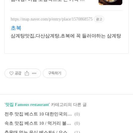
보신해요
https://map.naver.com/p/entry/place/1570868575
광고
초복
삼계탕맛집,다산삼계탕,초복에 꼭 들러야하는 삼계탕
공감
구독하기
'
맛집 Famous restaurant
' 카테고리의 다른 글
전주 맛집 베스트 10 대한민국의 멋이 살아있는 고장 전주의 맛집
(0)
속초 맛집 베스트 10 / 먹거리 볼거리가 가득한 속초의 맛집 필수코스
(0)
추울때 먹는 음식 베스트6 / 으스스 추운 날 더욱 생각나는 음식들
(1)