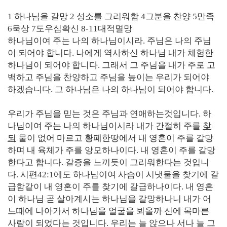
1
하나님을 갈망
2
성소를 그리워함
4
그분을 찬양
5
만족
6
묵상
7
도우심확신
8-11
대적멸망
하나님이여 주는 나의 하나님이시라
.
주님은 나의 주님
이 되어야 합니다
.
나에게 역사하신 하나님 내가 체험한
하나님이 되어야 합니다
.
그래서 그 주님을 내가 주로 고
백하고 주님을 찬양하고 주님을 높이는 우리가 되어야
하겠습니다
.
그 하나님은 나의 하나님이 되어야 합니다
.
우리가 주님을 믿는 것은 주님과 연애하는것입니다
.
하
나님이여 주는 나의 하나님이시라 내가 간절히 주를
찾
되
물이 없어 마르고 황폐한땅에서 내 영혼이 주를 갈망
하며 내 육체가 주를 앙모하나이다
.
내 영혼이 주를 갈망
한다고 합니다
.
갈증을 느끼듯이 그리워한다는 것입니
다
.
시편
42:1
에도 하나님이여 사슴이 시냇물을 찾기에 갈
급함같이 내 영혼이 주를 찾기에 갈급하나이다
.
내 영혼
이 하나님 곧 살아계시는 하나님을 갈망하나니 내가 어
느때에 나아가서 하나님을 얼굴을 뵈올까 신에 목마른
사람이 되었다는 것입니다
.
우리는 늘 앉으나 서나 늘 그