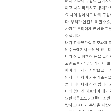
패시오 나의 구원의 뿔이시
이고 나의 바위시고 방패가 
요 나의 창이시오 나의 구
다
.
우리가 안전히 피할수 
사람은 우리에게 근심과 힘을
주십니다
.
내가 찬송받으실 여호와께 
원수들에게서 구원을 받는
내가 산을 향하여 눈을 들리
고린도후서
4:7
우리가 이 
함이라 우리가 사방으로 우
되지 아니하며 거꾸러뜨림을
몸에 나타나게 하려 함이라
나의 힘이신 여호와여 내가
요한복음
21:15
그들이 조반
랑하느냐 내가 주님을 사랑