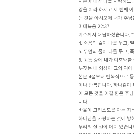
시몬아 내가 나를 사랑하느
양을 치라 하시고 세 번째 
든 것을 아시오매 내가 주
마태복음
22:37
예수께서 대답하셨습니다
. “‘
4.
죽음의 줄이 나를 묶고
,
멸
5.
무덤의 줄이 나를 묶고
,
죽
6.
고통 중에 내가 여호와를
부짖는 내 외침이 그의 귀에
본문
4
절부터 반복적으로 
이나 반복합니다
.
하나같이 
이 모든 것을 이길 힘은 주
니다
.
바울이 그리스도를 아는 지
하나님을 사랑하는 것에 방해
우리의 살 길이 어디 있습니