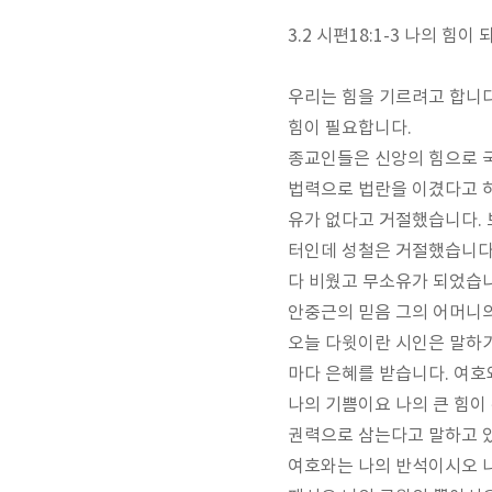
3.2
시편
18:1-3
나의 힘이 
우리는 힘을 기르려고 합니
힘이 필요합니다
.
종교인들은 신앙의 힘으로 
법력으로 법란을 이겼다고 
유가 없다고 거절했습니다
.
터인데 성철은 거절했습니
다 비웠고 무소유가 되었습
안중근의 믿음 그의 어머니의
오늘 다윗이란 시인은 말하
마다 은혜를 받습니다
.
여호
나의 기쁨이요 나의 큰 힘이
권력으로 삼는다고 말하고 
여호와는 나의 반석이시오 나