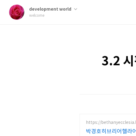
development world
welcome
3.2 
https://bethanyecclesia
박경호히브리어헬라