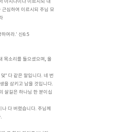
서 아시나이다 이르시되 내
가 근심하여 이르시되 주님 모
라
사랑하여라
.’
신
6:5
내 목소리를 들으셨으며
,
울
 덫
”
다 같은 말입니다
.
네 번
생을 삼키고 남을 것입니다
.
의 살길은 하나님 한 분이십
나 다 버렸습니다
.
주님께
다
.