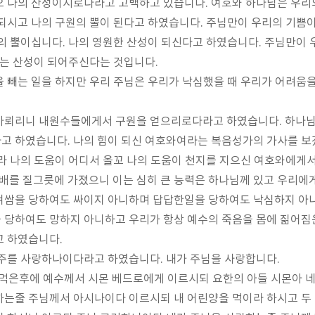
오 나의 산성이시로다라고 고백하고 있습니다
.
여호와 하나님은 우리
되시고 나의 구원의 뿔이 된다고 하였습니다
.
주님만이 우리의 기쁨이
원의 뿔이십니다
.
나의 영원한 산성이 되신다고 하였습니다
.
주님만이 
있는 산성이 되어주신다는 것입니다
.
 빼는 일을 하지만 우리 주님은 우리가 낙심했을 때 우리가 어려움
아뢰리니 내원수들에게서 구원을 얻으리로다라고 하였습니다
.
하나님
다고 하였습니다
.
나의 힘이 되신 여호와여라는 복음성가의 가사를 
라 나의 도움이 어디서 올꼬 나의 도움이 천지를 지으신 여호와에게
보배를 질그릇에 가졌으니 이는 심히 큰 능력은 하나님께 있고 우리에
겨쌈을 당하여도 싸이지 아니하며 답답한일을 당하여도 낙심하지 아
 당하여도 망하지 아니하고 우리가 항상 예수의 죽음을 몸에 짊어짐
고 하였습니다
.
 주를 사랑하나이다라고 하였습니다
.
내가 주님을 사랑합니다
.
먹은후에 예수께서 시몬 베드로에게 이르시되 요한의 아들 시몬아 네
하는줄 주님께서 아시나이다 이르시되 내 어린양을 먹이라 하시고 두