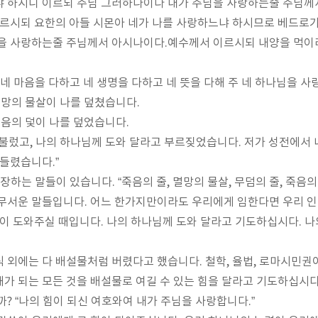
냐 하시니 이르되 주님 그러하나이다 내가 주님을 사랑하는줄 주님께
이르시되 요한의 아들 시몬아 네가 나를 사랑하느냐 하시므로 베드로
님을 사랑하는줄 주님께서 아시나이다
.
예수께서 이르시되 내양을 먹이
네 마음을 다하고 네 생명을 다하고 네 뜻을 다해 주 네 하나님을 
망의 물살이 나를 덮쳤습니다
.
음의 덫이 나를 덮었습니다
.
 불렀고
,
나의 하나님께 도와 달라고 부르짖었습니다
.
저가 성전에서 
 들렸습니다
.”
등장하는 말들이 있습니다
. “
죽음의 줄
,
멸망의 물살
,
무덤의 줄
,
죽음의
무서운 말들입니다
.
어느 한가지만이라도 우리에게 임한다면 우리 인
님이 도와주실 때입니다
.
나의 하나님께 도와 달라고 기도하십시다
.
나
식 외에는 다 배설물처럼 버렸다고 했습니다
.
철학
,
율법
,
로마시민권이
가 되는 모든 것을 배설물로 여길 수 있는 힘을 달라고 기도하십시
까
? “
나의 힘이 되신 여호와여 내가 주님을 사랑합니다
.”