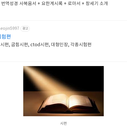
번역성경 사복음서 + 요한계시록 + 로마서 + 창세기 소개
seojin5997
광고
시험편
인장시편, 조직시편, 충격시편, 굽힘시편, ctod시편, 대형인장, 각종시험편
시편